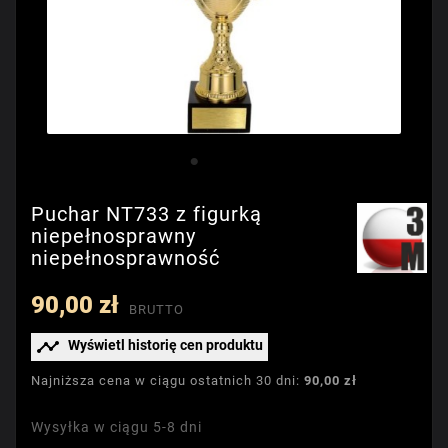
Puchar NT733 z figurką
niepełnosprawny
niepełnosprawność
90,00 zł
BRUTTO

Wyświetl historię cen produktu
Najniższa cena w ciągu ostatnich 30 dni:
90,00 zł
Wysyłka w ciągu 5-8 dni