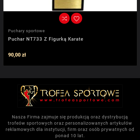
Puchary sportowe
Puchar NT733 Z Figurką Karate
90,00 zł
Nasza Firma zajmuje się produkcją oraz dystrybucją
trofeów sportowych oraz personalizowanych artykułów
reklamowych dla instytucji, firm oraz osób prywatnych od
ponad 10 lat.