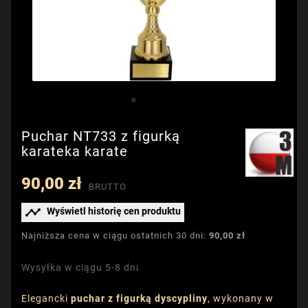
Puchar NT733 z figurką
karateka karate
90,00 zł
BRUTTO

Wyświetl historię cen produktu
Najniższa cena w ciągu ostatnich 30 dni:
90,00 zł
Wysyłka w ciągu 5-8 dni
Elegancki
puchar z figurką dyscypliny
, wykonany w