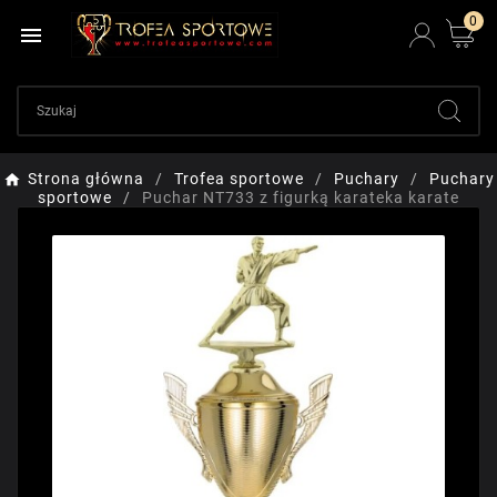
0

Strona główna
Trofea sportowe
Puchary
Puchary
sportowe
Puchar NT733 z figurką karateka karate