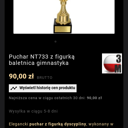
Puchar NT733 z figurką
baletnica gimnastyka
90,00 zł
BRUTTO

Wyświetl historię cen produktu
Najniższa cena w ciągu ostatnich 30 dni:
90,00 zł
Wysyłka w ciągu 5-8 dni
Elegancki
puchar z figurką dyscypliny
, wykonany w