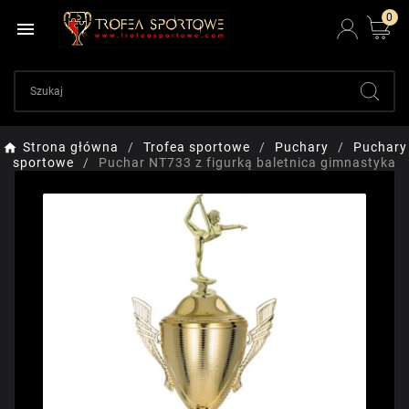
0

Strona główna
Trofea sportowe
Puchary
Puchary
sportowe
Puchar NT733 z figurką baletnica gimnastyka