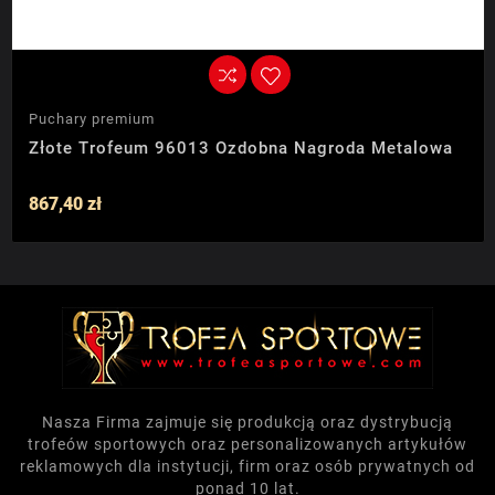
Puchary premium
Złote Trofeum 96013 Ozdobna Nagroda Metalowa
867,40 zł
Nasza Firma zajmuje się produkcją oraz dystrybucją
trofeów sportowych oraz personalizowanych artykułów
reklamowych dla instytucji, firm oraz osób prywatnych od
ponad 10 lat.