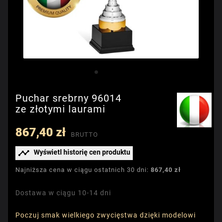
Puchar srebrny 96014
ze złotymi laurami
867,40 zł
BRUTTO

Wyświetl historię cen produktu
Najniższa cena w ciągu ostatnich 30 dni:
867,40 zł
Dostawa w ciągu 10-14 dni
Poczuj smak wielkiego zwycięstwa dzięki modelowi