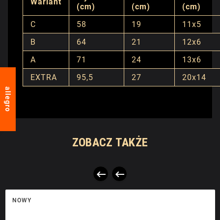
Wariant
(cm)
(cm)
(cm)
C
58
19
11x5
B
64
21
12x6
A
71
24
13x6
EXTRA
95,5
27
20x14
allegro
ZOBACZ TAKŻE


NOWY