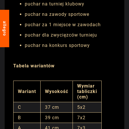
puchar na turniej klubowy
puchar na zawody sportowe
allegro
puchar za 1 miejsce w zawodach
puchar dla zwycięzców turnieju
puchar na konkurs sportowy
Tabela wariantów
Wymiar
Wariant
Wysokość
tabliczki
(cm)
C
37 cm
5x2
B
39 cm
7x2
A
41 cm
7x3