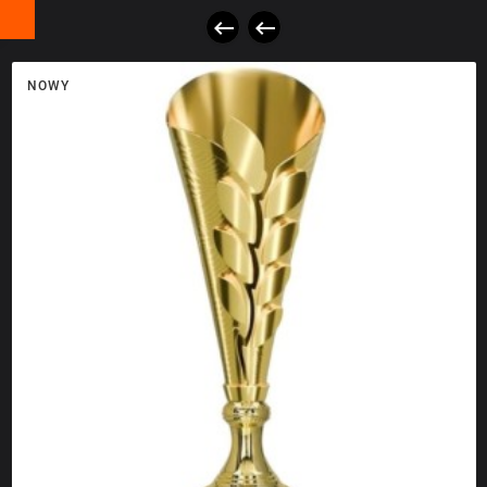


NOWY