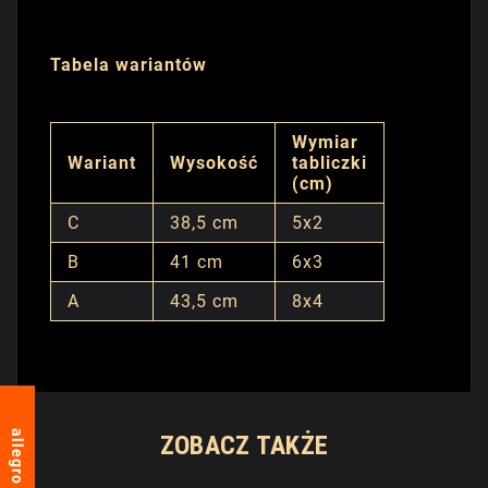
Tabela wariantów
Wymiar
Wariant
Wysokość
tabliczki
(cm)
C
38,5 cm
5x2
B
41 cm
6x3
A
43,5 cm
8x4
allegro
ZOBACZ TAKŻE