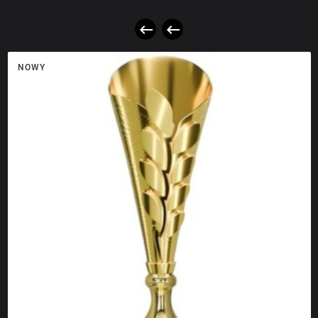


NOWY