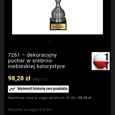
7261 – dekoracyjny
puchar w srebrno-
niebieskiej kolorystyce
98,28 zł
BRUTTO

Wyświetl historię cen produktu
Najniższa cena w ciągu ostatnich 30 dni:
98,28 zł
Wysyłka w ciągu 5-8 dni