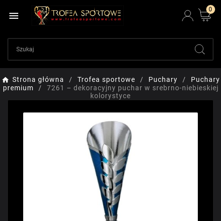
0

Strona główna
Trofea sportowe
Puchary
Puchary
premium
7261 – dekoracyjny puchar w srebrno-niebieskiej
kolorystyce