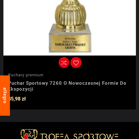
Puchary premium
Puchar Sportowy 7260 O Nowoczesnej Formie Do
Ekspozycji
allegro
85,98 zł