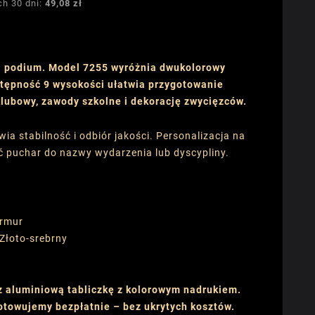
ch 30 dni:
49,08 zł
a podium. Model 7255 wyróżnia dwukolorowy
stępność 9 wysokości ułatwia przygotowanie
klubowy, zawody szkolne i dekorację zwycięzców.
 stabilność i odbiór jakości. Personalizacja na
 puchar do nazwy wydarzenia lub dyscypliny.
armur
 Złoto-srebrny
z aluminiową tabliczkę z kolorowym nadrukiem.
gotowujemy bezpłatnie – bez ukrytych kosztów.