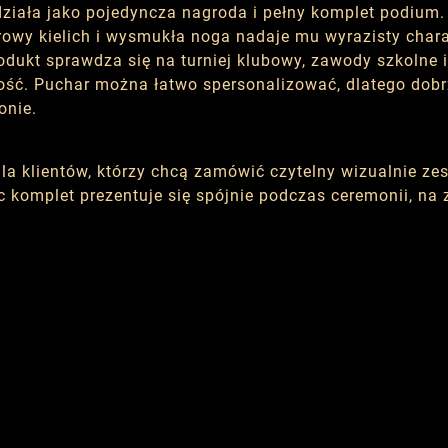
 działa jako pojedyncza nagroda i pełny komplet podiu
y kielich i wysmukła noga nadaje mu wyrazisty charakt
odukt sprawdza się na turniej klubowy, zawody szkoln
ość. Puchar można łatwo spersonalizować, dlatego dobr
onie.
a klientów, którzy chcą zamówić czytelny wizualnie zes
komplet prezentuje się spójnie podczas ceremonii, na z