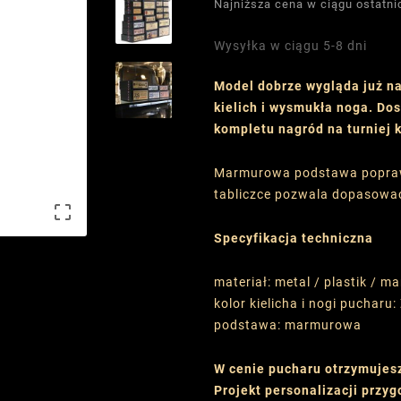
Najniższa cena w ciągu ostatni
Wysyłka w ciągu 5-8 dni
Model dobrze wygląda już n
kielich i wysmukła noga. Do
kompletu nagród na turniej 
Marmurowa podstawa poprawia
tabliczce pozwala dopasować

Specyfikacja techniczna
materiał: metal / plastik / m
kolor kielicha i nogi pucharu:
podstawa: marmurowa
W cenie pucharu otrzymujes
Projekt personalizacji przy