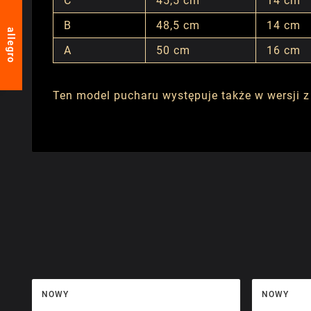
C
45,5 cm
14 cm
B
48,5 cm
14 cm
allegro
A
50 cm
16 cm
Ten model pucharu występuje także w wersji z
NOWY
NOWY