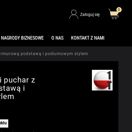
0
Zaloguj się
NAGRODY BIZNESOWE
O NAS
KONTAKT Z NAMI
marmurową podstawą i podiumowym stylem
i puchar z
tawą i
ylem
uktu