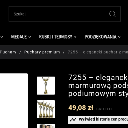
MEDALE
KUBKI I TERMOSY
PODZIĘKOWANIA
Puchary
Puchary premium
7255 – elegancki puchar z 
7255 – eleganck
marmurową pods
podiumowym st
49,08 zł
BRUTTO

Wyświetl historię cen prod