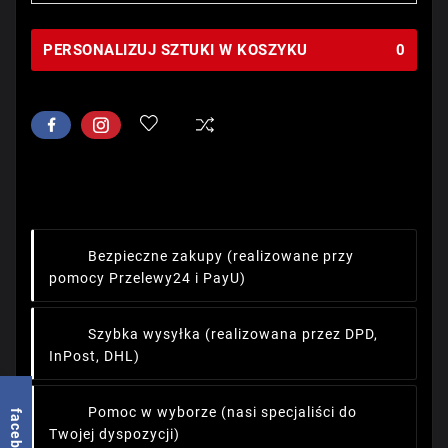
PERSONALIZUJ SZTUKI W KOSZYKU
0
Bezpieczne zakupy
(realizowane przy
pomocy Przelewy24 i PayU)
Szybka wysyłka
(realizowana przez DPD,
InPost, DHL)
Pomoc w wyborze
(nasi specjaliści do
facebook
Twojej dyspozycji)