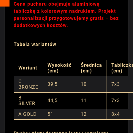
Cena pucharu obejmuje aluminiową
tabliczkę z kolorowym nadrukiem. Projekt
personalizacji przygotowujemy gratis – bez
dodatkowych kosztów.
Tabela wariantów
Wysokość
Średnica
Tabliczk
Wariant
(cm)
(cm)
(cm)
C
39,5
10
7x3
BRONZE
B
44,5
11
7x3
SILVER
A GOLD
51
12
8x4