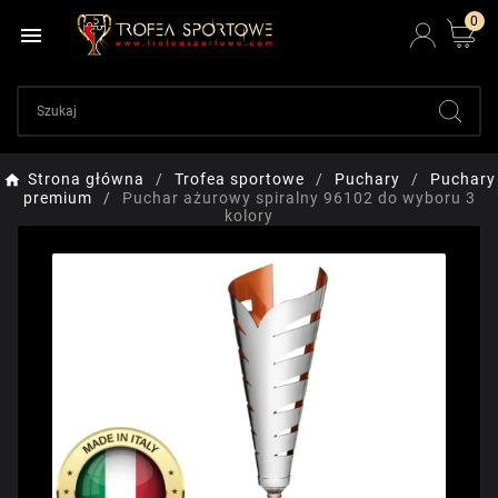
0

Strona główna
Trofea sportowe
Puchary
Puchary
premium
Puchar ażurowy spiralny 96102 do wyboru 3
kolory