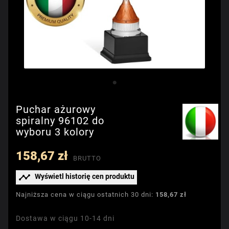
Puchar ażurowy
spiralny 96102 do
wyboru 3 kolory
158,67 zł
BRUTTO

Wyświetl historię cen produktu
Najniższa cena w ciągu ostatnich 30 dni:
158,67 zł
Dostawa w ciągu 10-14 dni