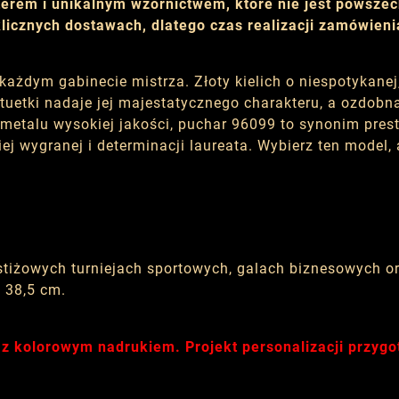
erem i unikalnym wzornictwem, które nie jest powszec
icznych dostawach, dlatego czas realizacji zamówieni
każdym gabinecie mistrza. Złoty kielich o niespotykanej
statuetki nadaje jej majestatycznego charakteru, a ozdo
metalu wysokiej jakości, puchar 96099 to synonim pres
iej wygranej i determinacji laureata. Wybierz ten model
estiżowych turniejach sportowych, galach biznesowych 
 38,5 cm.
 z kolorowym nadrukiem. Projekt personalizacji przyg