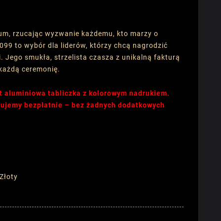
feum, rzucając wyzwanie każdemu, kto marzy o
99 to wybór dla liderów, którzy chcą nagrodzić
. Jego smukła, strzelista czasza z unikalną fakturą
 każdą ceremonię.
t aluminiowa tabliczka z kolorowym nadrukiem.
onujemy bezpłatnie – bez żadnych dodatkowych
 Złoty