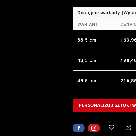
Dostępne warianty (Wys
WARIANT
CENA 
38,5 cm
163,9
43,5 cm
190,4
49,5 cm
216,8
PERSONALIZUJ SZTUKI 