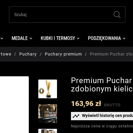
MEDALE
KUBKI I TERMOSY
PODZIĘKOWANIA
rtowe
Puchary
Puchary premium
Premium Puchar zło
Premium Puchar 
zdobionym kieli
163,96 zł
BRUTTO

Wyświetl historię cen prod
Najniższa cena w ciągu ostatni