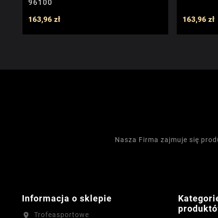
96100
163,96 zł
163,96 zł
Nasza Firma zajmuje się pro
Informacja o sklepie
Kategori
produkt
Trofeasportowe
location_on