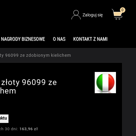
0
Zaloguj się
NAGRODY BIZNESOWE
O NAS
KONTAKT Z NAMI
ty 96099 ze zdobionym kielichem
złoty 96099 ze
chem
uktu
ch 30 dni:
163,96 zł