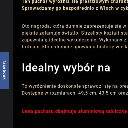
Ten puchar wyróżnia się prestiżowym charakt
Sprowadzamy go bezpośrednio z Włoch w cykl
Oto nagroda, która dumnie zaprezentuje się w 
pięknie załamuje światło. Strzelisty kształt 
zapewniają idealne wykończenie. Wykonany z 
trofeum, które dumnie opowiada historię wielk
facebook
Idealny wybór na
To wyróżnienie doskonale sprawdzi się na pr
Dostępne w rozmiarach: 49,5 cm, 43,5 cm oraz
Cena pucharu obejmuje aluminiową tabliczkę