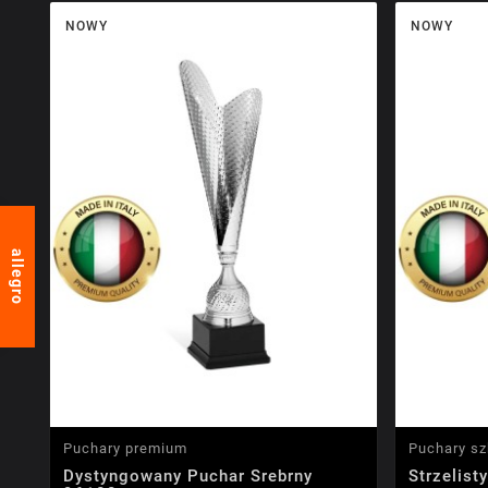
NOWY
NOWY
allegro
Puchary premium
Puchary sz
Dystyngowany Puchar Srebrny
Strzelis