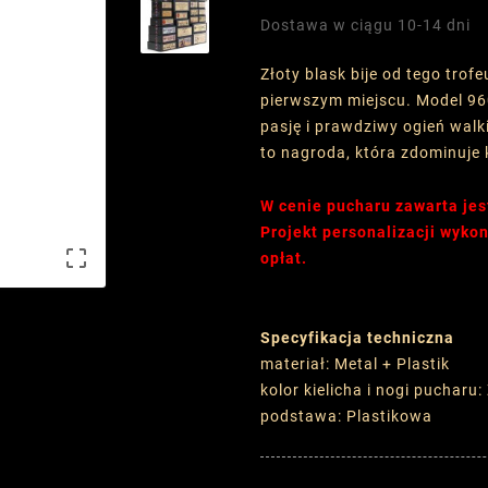
Dostawa w ciągu 10-14 dni
Złoty blask bije od tego tro
pierwszym miejscu. Model 960
pasję i prawdziwy ogień walki
to nagroda, która zdominuje
W cenie pucharu zawarta jes
Projekt personalizacji wyk

opłat.
Specyfikacja techniczna
materiał: Metal + Plastik
kolor kielicha i nogi pucharu:
podstawa: Plastikowa