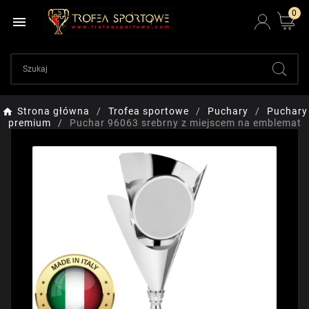
0

Strona główna
Trofea sportowe
Puchary
Puchary
premium
Puchar 96063 srebrny z miejscem na emblemat