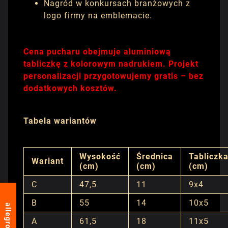
Nagród w konkursach branżowych z
logo firmy na emblemacie.
Cena pucharu obejmuje aluminiową
tabliczkę z kolorowym nadrukiem. Projekt
personalizacji przygotowujemy gratis – bez
dodatkowych kosztów.
Tabela wariantów
Wysokość
Średnica
Tabliczk
Wariant
(cm)
(cm)
(cm)
C
47,5
11
9x4
B
55
14
10x5
allegro
A
61,5
18
11x5