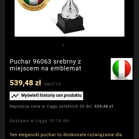
Puchar 96063 srebrny z
miejscem na emblemat
539,48 zł
BRUTTO

Wyświetl historię cen produktu
Najniższa cena w ciągu ostatnich 30 dni:
539,48 zł
Dostawa w ciągu 10-14 dni
Ten elegancki puchar to doskonałe rozwiązanie dla