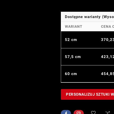
Dostępne warianty (Wys
WARIANT
CENA 
52 cm
370,2
57,5 cm
423,1
60 cm
454,8
PERSONALIZUJ SZTUKI 