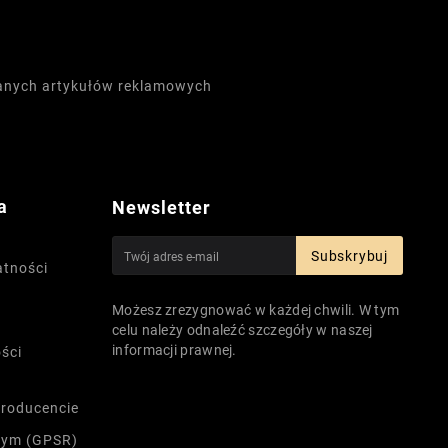
wanych artykułów reklamowych
a
Newsletter
Subskrybuj
atności
Możesz zrezygnować w każdej chwili. W tym
celu należy odnaleźć szczegóły w naszej
informacji prawnej.
ści
producencie
nym (GPSR)