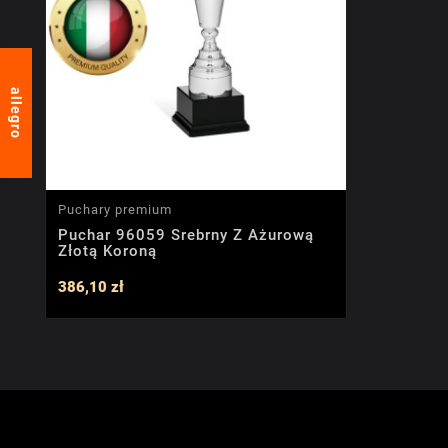
allegro
Puchary premium
Puchar 96059 Srebrny Z Ażurową
Złotą Koroną
386,10 zł