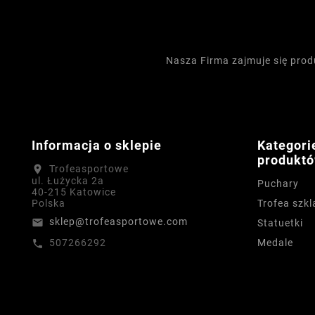
Nasza Firma zajmuje się pro
Informacja o sklepie
Kategori
produkt
Trofeasportowe
location_on
ul. Łużycka 2a
Puchary
40-215 Katowice
Trofea szkl
Polska
sklep@trofeasportowe.com
email
Statuetki
Medale
507266292
call