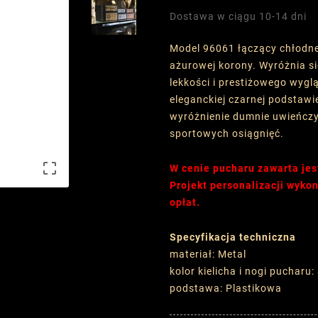
Dostawa w ciągu 10-14 dni
Model 96061 łączący chłodne
ażurowej korony. Wyróżnia si
lekkości i prestiżowego wyg
eleganckiej czarnej podstawi
wyróżnienie dumnie uwieńczy
sportowych osiągnięć.

W cenie pucharu zawarta jes
Projekt personalizacji wyk
opłat.
Specyfikacja techniczna
materiał: Metal
kolor kielicha i nogi pucharu
podstawa: Plastikowa