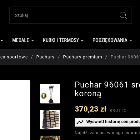
MEDALE
KUBKI I TERMOSY
PODZIĘKOWANIA
fea sportowe
Puchary
Puchary premium
Puchar 96061
Puchar 96061 sr
koroną
370,23 zł
BRUTTO

Wyświetl historię cen prod
Najniższa cena w ciągu ostatni