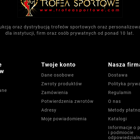
dukcją oraz dystrybucją trofeów sportowych oraz personalizo
dla instytucji, firm oraz osób prywatnych od ponad 10 lat.
e
Twoje konto
Nasza firm
ów
Dane osobowe
Dostawa
Zwroty produktów
Polityka pryw
ane
Zamówienia
Regulamin
Potwierdzenia zwrotów
O nas
Adresy
Metody płatno
Moje powiadomienia
Katalogi
Informacje o 
i podmiocie
odpowiedzial