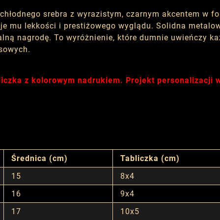
 chłodnego srebra z wyrazistym, czarnym akcentem w f
daje mu lekkości i prestiżowego wyglądu. Solidna metal
nalną nagrodę. To wyróżnienie, które dumnie uwieńczy ka
esowych.
liczka z kolorowym nadrukiem. Projekt personalizacji
Średnica (cm)
Tabliczka (cm)
15
8x4
16
9x4
17
10x5