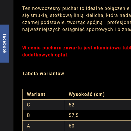
Ten nowoczesny puchar to idealne połączenie
się smukłą, stożkową linią kielicha, która na
czarnej podstawie, tworząc spójną i profesjo
najważniejszych osiągnięć sportowych i bizn
facebook
W cenie pucharu zawarta jest aluminiowa tab
dodatkowych opłat.
Tabela wariantów
Wariant
Wysokość (cm)
C
52
B
57,5
A
60