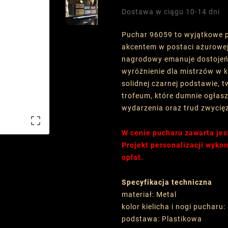
Dostawa w ciągu 10-14 dni
Puchar 96059 to wyjątkowe po
akcentem w postaci ażurowej 
nagrodowy emanuje dostojeń
wyróżnienie dla mistrzów w k
solidnej czarnej podstawie, 
trofeum, które dumnie ogłasz
wydarzenia oraz trud zwycię

W cenie pucharu zawarta jes
Projekt personalizacji wyk
opłat.
Specyfikacja techniczna
materiał: Metal
kolor kielicha i nogi pucharu:
podstawa: Plastikowa