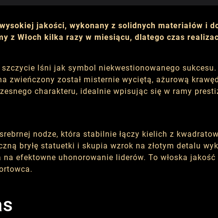
wysokiej jakości, wykonany z solidnych materiałów i 
y z Włoch kilka razy w miesiącu, dlatego czas realiza
na szczycie lśni jak symbol niekwestionowanego sukcesu.
cha zwieńczony został misternie wyciętą, ażurową krawęd
esnego charakteru, idealnie wpisując się w ramy presti
rebrnej nodze, która stabilnie łączy kielich z kwadrat
ną bryłę statuetki i skupia wzrok na złotym detalu wyk
na efektowne uhonorowanie liderów. To włoska jakość z 
ortowca.
as