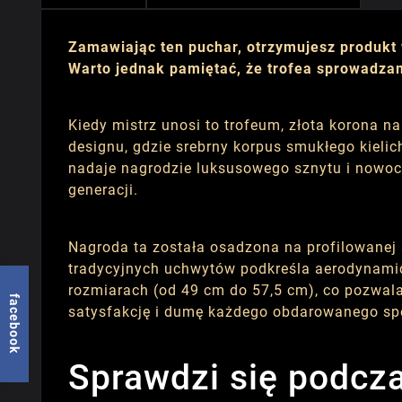
Zamawiając ten puchar, otrzymujesz produkt 
Warto jednak pamiętać, że trofea sprowadzam
Kiedy mistrz unosi to trofeum, złota korona 
designu, gdzie srebrny korpus smukłego kieli
nadaje nagrodzie luksusowego sznytu i nowocz
generacji.
Nagroda ta została osadzona na profilowanej s
tradycyjnych uchwytów podkreśla aerodynamicz
rozmiarach (od 49 cm do 57,5 cm), co pozwala 
facebook
satysfakcję i dumę każdego obdarowanego sp
Sprawdzi się podcz