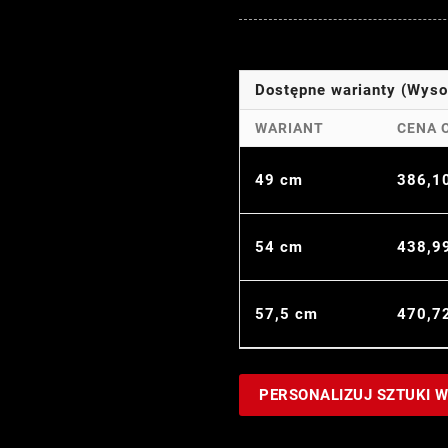
Dostępne warianty (Wys
WARIANT
CENA 
49 cm
386,1
54 cm
438,9
57,5 cm
470,7
PERSONALIZUJ SZTUKI 