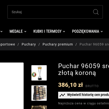
MEDALE
KUBKI I TERMOSY
PODZIĘKOWANIA
sportowe
Puchary
Puchary premium
Puchar 96059 sr
Puchar 96059 sr
złotą koroną
386,10 zł
BRUTTO

Wyświetl historię cen prod
Najniższa cena w ciągu ostatni