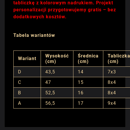
tabliczkę z kolorowym nadrukiem. Projekt
personalizacji przygotowujemy gratis – bez
dodatkowych kosztów.
Tabela wariantów
Wysokość
Średnica
Tabliczk
Wariant
(cm)
(cm)
(cm)
D
43,5
14
7x3
C
47
15
8x4
B
52,5
16
8x4
A
56,5
17
9x4