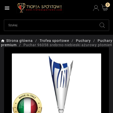
0

Strona główna
Trofea sportowe
Puchary
Puchary
premium
Puchar 96058 srebrno-niebieski ażurowy płomień