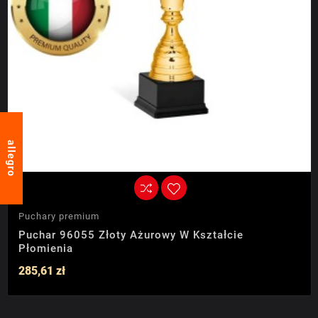
allegro
Puchary premium
Puchar 96055 Złoty Ażurowy W Kształcie
Płomienia
285,61 zł