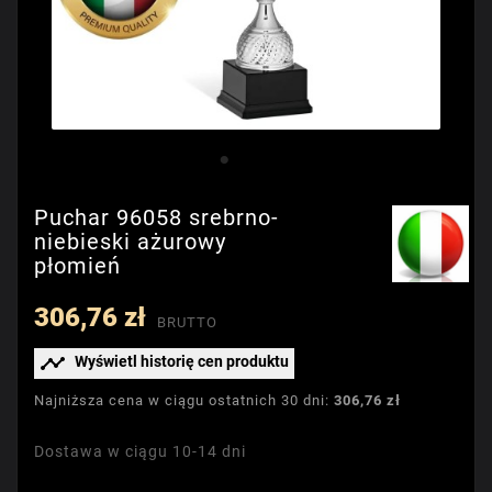
Puchar 96058 srebrno-
niebieski ażurowy
płomień
306,76 zł
BRUTTO

Wyświetl historię cen produktu
Najniższa cena w ciągu ostatnich 30 dni:
306,76 zł
Dostawa w ciągu 10-14 dni