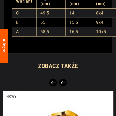
Wariant
(cm)
(cm)
(cm)
C
49,5
14
8x4
B
55
15,5
9x4
A
58,5
16,5
10x5
allegro
ZOBACZ TAKŻE


NOWY