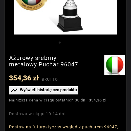
Ażurowy srebrny
metalowy Puchar 96047
354,36 zł
BRUTTO

Wyświetl historię cen produktu
Najniższa cena w ciągu ostatnich 30 dni:
354,36 zł
Dostawa w ciągu 10-14 dni
Postaw na futurystyczny wygląd z pucharem 96047,