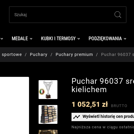
MEDALE
KUBKI I TERMOSY
PODZIĘKOWANIA
a sportowe
Puchary
Puchary premium
Puchar 96037 s
Puchar 96037 sr
kielichem
1 052,51 zł
BRUTTO

Wyświetl historię cen prod
Najniższa cena w ciągu ostatni