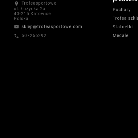
Trofeasportowe
location_on
ul. Łużycka 2a
Puchary
40-215 Katowice
Trofea szkl
Polska
sklep@trofeasportowe.com
email
Statuetki
Medale
507266292
call