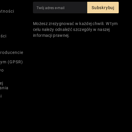
Subskrybuj
atności
Możesz zrezygnować w każdej chwili. W tym
celu należy odnaleźć szczegóły w naszej
informacji prawnej.
ści
producencie
nym (GPSR)
wo
ej
ania
i