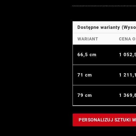
Dostępne warianty (Wys
WARIANT
CENA O
66,5 cm
1 052,
71 cm
1 211,
79 cm
1 369,
PERSONALIZUJ SZTUKI 