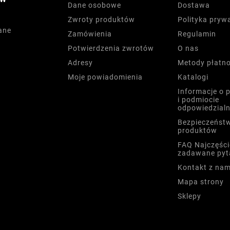
Dane osobowe
Dostawa
Zwroty produktów
Polityka pryw
ane
Zamówienia
Regulamin
Potwierdzenia zwrotów
O nas
Adresy
Metody płatno
Moje powiadomienia
Katalogi
Informacje o 
i podmiocie
odpowiedzial
Bezpieczeńst
produktów
FAQ Najczęści
zadawane pyt
Kontakt z nam
Mapa strony
Sklepy