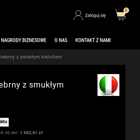
0
Zaloguj się
NAGRODY BIZNESOWE
O NAS
KONTAKT Z NAMI
rebrny z smukłym kielichem
ebrny z smukłym
uktu
ch 30 dni:
1 052,51 zł