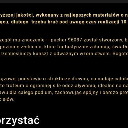
yższej jakości, wykonany z najlepszych materiałów o 
cu, dlatego trzeba brać pod uwagę czas realizacji 10-
egół ma znaczenie – puchar 96037 został stworzony, by
 poziome żłobienia, które fantastycznie załamują światł
bie rzemieślniczy kunszt z odważnym wzornictwem. Bogat
ązowej podstawie o strukturze drewna, co nadaje cało
 to trofeum o ogromnej sile oddziaływania, idealne na n
u dla całego podium, zachowując spójny i bardzo prof
c słów.
orzystać