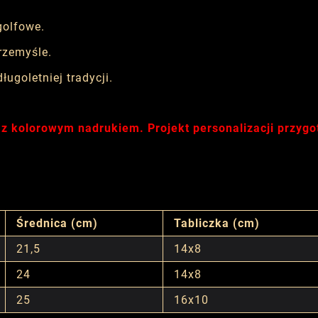
golfowe.
rzemyśle.
ługoletniej tradycji.
 z kolorowym nadrukiem. Projekt personalizacji przyg
Średnica (cm)
Tabliczka (cm)
21,5
14x8
24
14x8
25
16x10