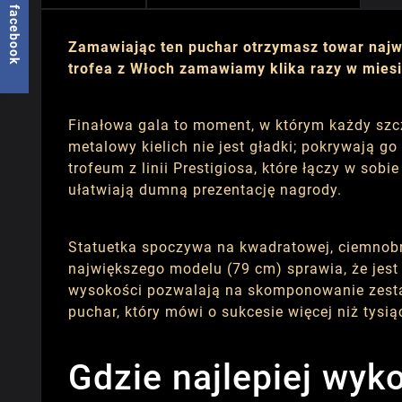
facebook
Zamawiając ten puchar otrzymasz towar najw
trofea z Włoch zamawiamy klika razy w miesią
Finałowa gala to moment, w którym każdy szcz
metalowy kielich nie jest gładki; pokrywają go
trofeum z linii Prestigiosa, które łączy w so
ułatwiają dumną prezentację nagrody.
Statuetka spoczywa na kwadratowej, ciemnobr
największego modelu (79 cm) sprawia, że jest
wysokości pozwalają na skomponowanie zestaw
puchar, który mówi o sukcesie więcej niż tysią
Gdzie najlepiej wyk