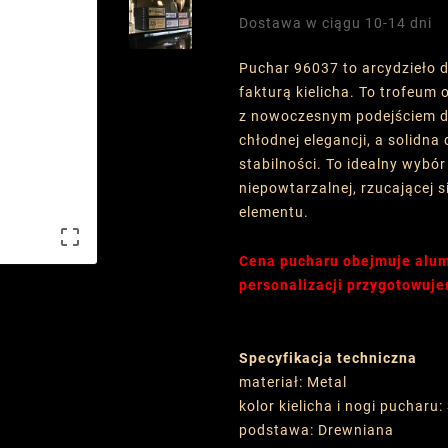
Dostawa w ciągu 10-14 dni
Puchar 96037 to arcydzieło d
fakturą kielicha. To trofeum
z nowoczesnym podejściem do
chłodnej elegancji, a solidn
stabilności. To idealny wybó
niepowtarzalnej, rzucającej
elementu.

Cena pucharu obejmuje alum
personalizacji przygotowuje
Specyfikacja techniczna
materiał: Metal
kolor kielicha i nogi pucharu:
podstawa: Drewniana