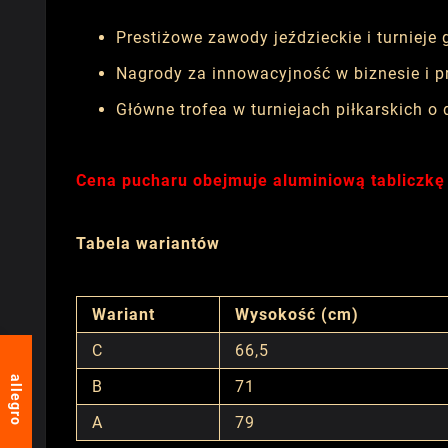
Prestiżowe zawody jeździeckie i turnieje 
Nagrody za innowacyjność w biznesie i p
Główne trofea w turniejach piłkarskich o d
Cena pucharu obejmuje aluminiową tabliczkę
Tabela wariantów
Wariant
Wysokość (cm)
C
66,5
allegro
B
71
A
79