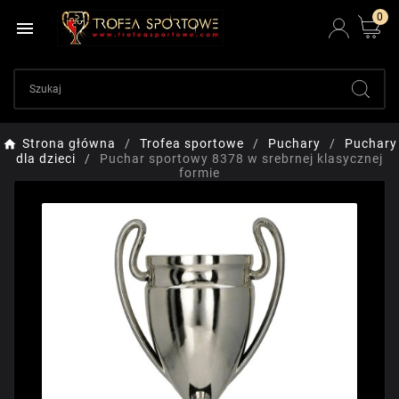
0

Strona główna
Trofea sportowe
Puchary
Puchary
dla dzieci
Puchar sportowy 8378 w srebrnej klasycznej
formie