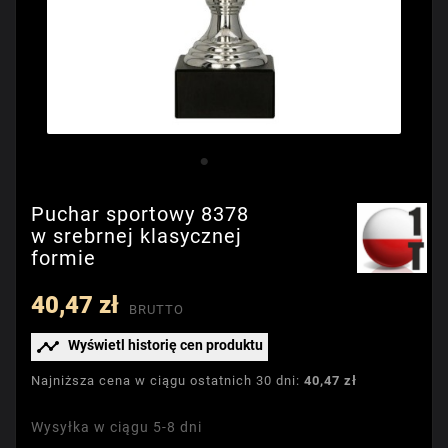
Puchar sportowy 8378
w srebrnej klasycznej
formie
40,47 zł
BRUTTO

Wyświetl historię cen produktu
Najniższa cena w ciągu ostatnich 30 dni:
40,47 zł
Wysyłka w ciągu 5-8 dni