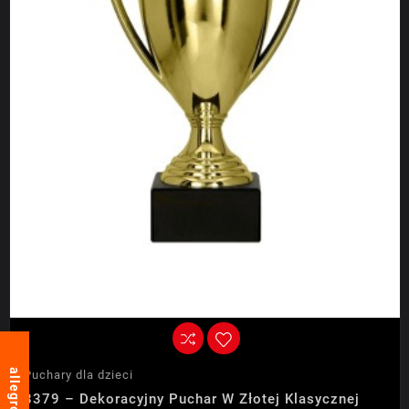
allegro
Puchary dla dzieci
8379 – Dekoracyjny Puchar W Złotej Klasycznej