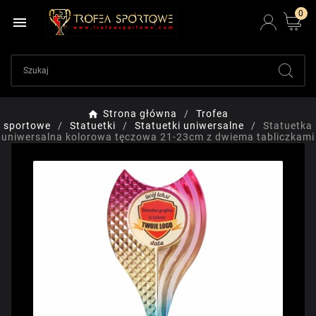
0

Strona główna
Trofea
sportowe
Statuetki
Statuetki uniwersalne
Statuetka
uniwersalna kolorowa tęczowa 21-23cm z dwiema tabliczkami