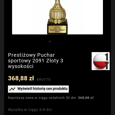
Prestiżowy Puchar
sportowy 2091 Złoty 3
wysokości
368,88 zł
BRUTTO

Wyświetl historię cen produktu
Najniższa cena w ciągu ostatnich 30 dni:
368,88 zł
Wysyłka w ciągu 5-8 dni