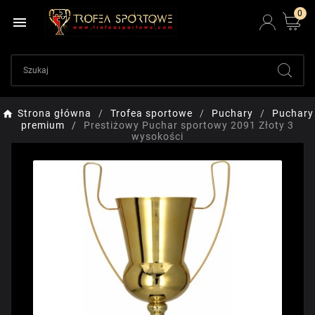
0

Strona główna
Trofea sportowe
Puchary
Puchary
premium
Prestiżowy Puchar sportowy 2091 Złoty 3
wysokości