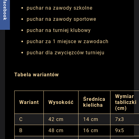
facebook
puchar na zawody szkolne
puchar na zawody sportowe
puchar na turniej klubowy
puchar za 1 miejsce w zawodach
puchar dla zwycięzców turnieju
Tabela wariantów
Wymiar
Średnica
Wariant
Wysokość
tabliczki
kielicha
(cm)
C
42 cm
14 cm
7x3
B
48 cm
16 cm
9x5