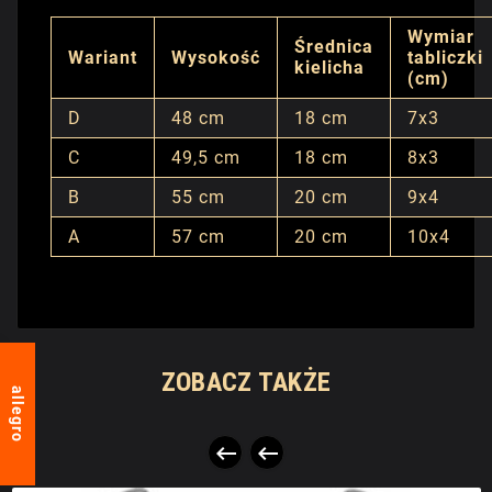
Wymiar
Średnica
Wariant
Wysokość
tabliczki
kielicha
(cm)
D
48 cm
18 cm
7x3
C
49,5 cm
18 cm
8x3
B
55 cm
20 cm
9x4
A
57 cm
20 cm
10x4
ZOBACZ TAKŻE
allegro

