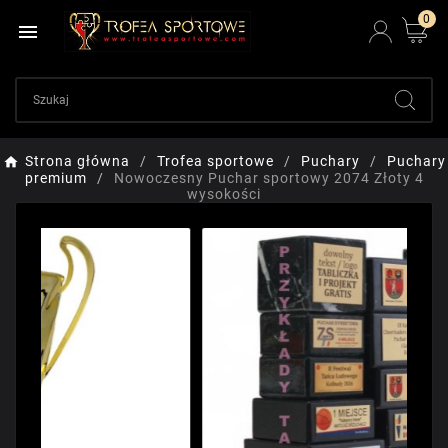
0

Strona główna
Trofea sportowe
Puchary
Puchary
premium
Nowoczesny Puchar sportowy 2074 Złoty 4
wysokości