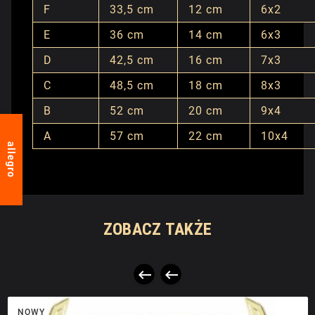
F
33,5 cm
12 cm
6x2
E
36 cm
14 cm
6x3
D
42,5 cm
16 cm
7x3
C
48,5 cm
18 cm
8x3
B
52 cm
20 cm
9x4
A
57 cm
22 cm
10x4
allegro
ZOBACZ TAKŻE


NOWY