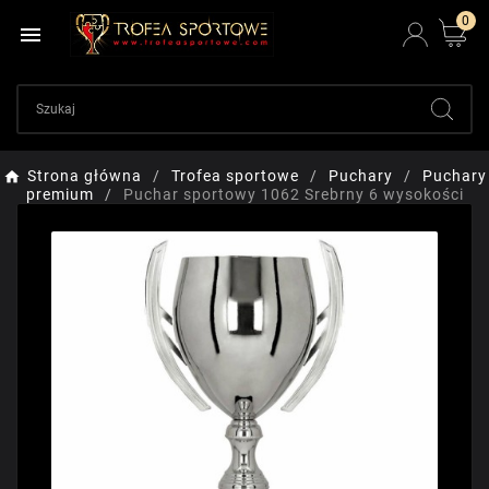
0

Strona główna
Trofea sportowe
Puchary
Puchary
premium
Puchar sportowy 1062 Srebrny 6 wysokości